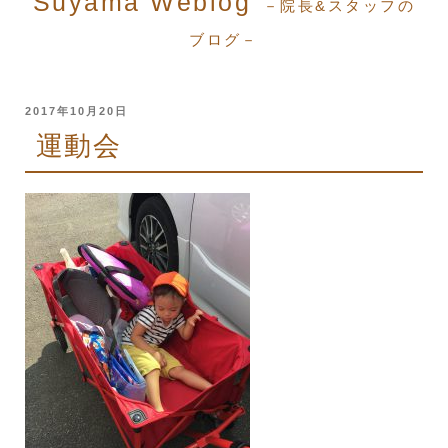
Suyama Weblog
－院長&スタッフの
ブログ－
投
2017年10月20日
稿
運動会
日: