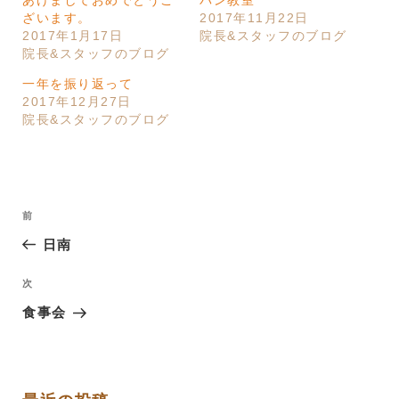
ざいます。
2017年11月22日
2017年1月17日
院長&スタッフのブログ
院長&スタッフのブログ
一年を振り返って
2017年12月27日
院長&スタッフのブログ
投
過
前
稿
去
日南
ナ
の
ビ
投
次
次
ゲ
稿
の
食事会
ー
投
稿
シ
ョ