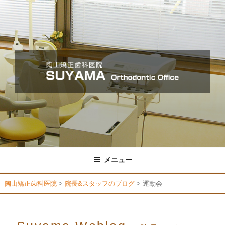
コ
ン
テ
ン
ツ
へ
ス
キ
ッ
プ
メニュー
陶山矯正歯科医院
>
院長&スタッフのブログ
>
運動会