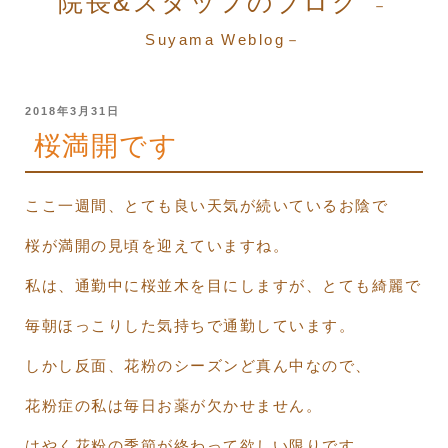
院長&スタッフのブログ
－
Suyama Weblog－
投
2018年3月31日
稿
桜満開です
日:
ここ一週間、とても良い天気が続いているお陰で
桜が満開の見頃を迎えていますね。
私は、通勤中に桜並木を目にしますが、とても綺麗で
毎朝ほっこりした気持ちで通勤しています。
しかし反面、花粉のシーズンど真ん中なので、
花粉症の私は毎日お薬が欠かせません。
はやく花粉の季節が終わって欲しい限りです。