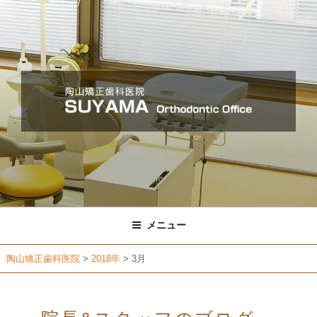
コ
ン
テ
ン
ツ
へ
ス
キ
ッ
プ
メニュー
陶山矯正歯科医院
>
2018年
>
3月