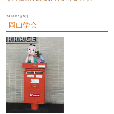
投
2018年3月5日
稿
岡山学会
日: