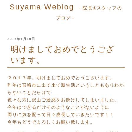
Suyama Weblog
－院長&スタッフの
ブログ－
投
2017年1月10日
稿
明けましておめでとうござ
日:
います。
２０１７年、明けましておめでとうございます。
昨年は宮崎市に出て来て新生活ということもありわか
らないことだらけで
色々な方に沢山ご迷惑をお掛けしてしまいました。
今年はできるだけそのようなことがないように
周りに気を配って日々成長していきたいです！！
今年もどうぞよろしくお願い致します。