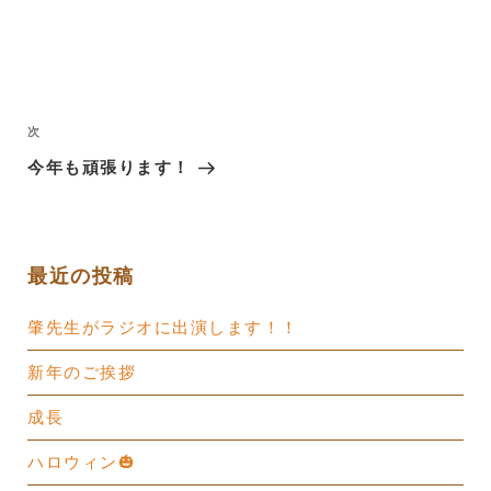
投
稿
次
次
ナ
の
今年も頑張ります！
ビ
投
ゲ
稿
ー
最近の投稿
シ
ョ
肇先生がラジオに出演します！！
ン
新年のご挨拶
成長
ハロウィン🎃