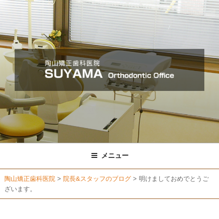
コ
ン
テ
ン
ツ
へ
ス
キ
ッ
プ
メニュー
陶山矯正歯科医院
>
院長&スタッフのブログ
>
明けましておめでとうご
ざいます。