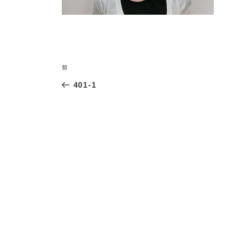
投
過
前
稿
去
401-1
ナ
の
投
ビ
稿
ゲ
ー
シ
ョ
ン