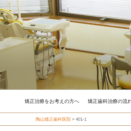
コ
ン
テ
ン
ツ
へ
ス
キ
ッ
プ
矯正治療をお考えの方へ
矯正歯科治療の流
陶山矯正歯科医院
>
401-1