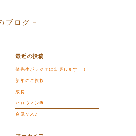
のブログ－
最近の投稿
肇先生がラジオに出演します！！
新年のご挨拶
成長
ハロウィン🎃
台風が来た