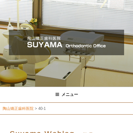
コ
ン
テ
ン
ツ
へ
ス
キ
ッ
プ
メニュー
陶山矯正歯科医院
>
40-1