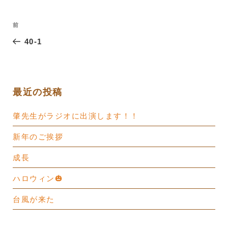
投
過
前
稿
去
40-1
ナ
の
ビ
投
ゲ
稿
ー
最近の投稿
シ
肇先生がラジオに出演します！！
ョ
ン
新年のご挨拶
成長
ハロウィン🎃
台風が来た