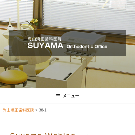
コ
ン
テ
ン
ツ
へ
ス
キ
ッ
プ
メニュー
陶山矯正歯科医院
>
38-1