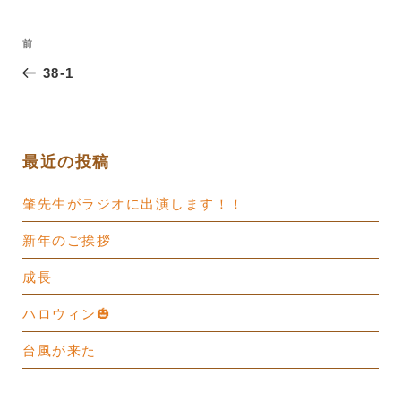
投
過
前
稿
去
38-1
ナ
の
ビ
投
ゲ
稿
ー
最近の投稿
シ
肇先生がラジオに出演します！！
ョ
ン
新年のご挨拶
成長
ハロウィン🎃
台風が来た