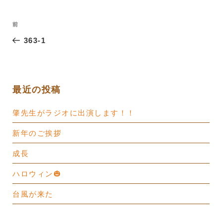
投
過
前
稿
去
363-1
ナ
の
ビ
投
ゲ
稿
ー
最近の投稿
シ
肇先生がラジオに出演します！！
ョ
ン
新年のご挨拶
成長
ハロウィン🎃
台風が来た