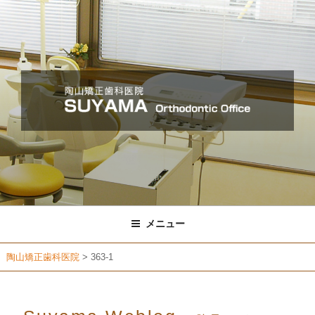
コ
ン
テ
ン
ツ
へ
ス
キ
ッ
プ
メニュー
陶山矯正歯科医院
>
363-1