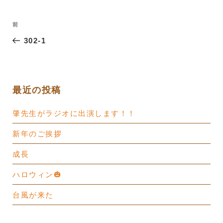
投
過
前
稿
去
302-1
ナ
の
ビ
投
ゲ
稿
ー
最近の投稿
シ
肇先生がラジオに出演します！！
ョ
ン
新年のご挨拶
成長
ハロウィン🎃
台風が来た