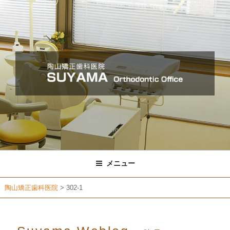
コ
ン
テ
ン
ツ
へ
ス
キ
ッ
プ
メニュー
陶山矯正歯科医院
>
302-1