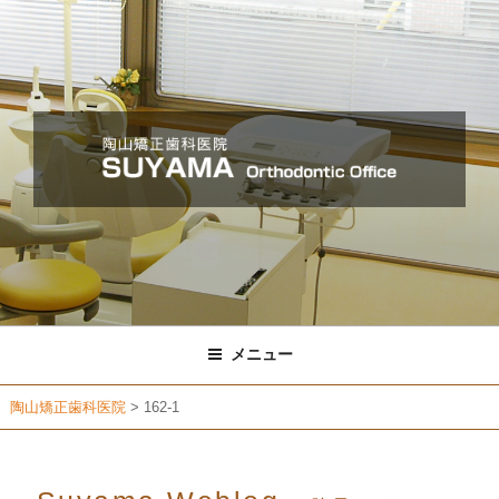
コ
ン
テ
ン
ツ
へ
ス
キ
ッ
プ
メニュー
陶山矯正歯科医院
>
162-1