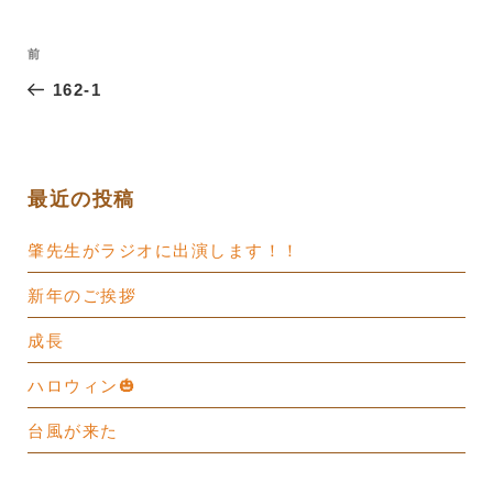
投
過
前
稿
去
162-1
ナ
の
ビ
投
ゲ
稿
ー
最近の投稿
シ
肇先生がラジオに出演します！！
ョ
ン
新年のご挨拶
成長
ハロウィン🎃
台風が来た