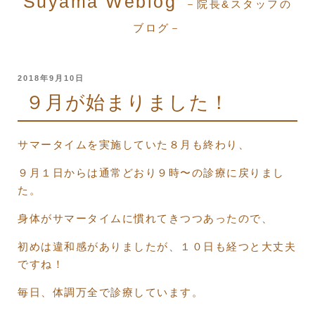
Suyama Weblog
－院長&スタッフの
ブログ－
投
2018年9月10日
稿
９月が始まりました！
日:
サマータイムを実施していた８月も終わり、
９月１日からは通常どおり９時〜の診療に戻りまし
た。
身体がサマータイムに慣れてきつつあったので、
初めは違和感がありましたが、１０日も経つと大丈夫
ですね！
毎日、体調万全で診療しています。