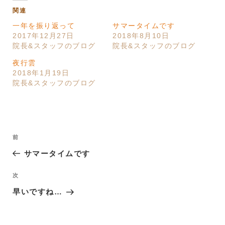
関連
一年を振り返って
サマータイムです
2017年12月27日
2018年8月10日
院長&スタッフのブログ
院長&スタッフのブログ
夜行雲
2018年1月19日
院長&スタッフのブログ
投
過
前
稿
去
サマータイムです
ナ
の
ビ
投
次
次
ゲ
稿
の
早いですね…
ー
投
稿
シ