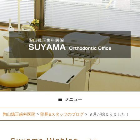
コ
ン
テ
ン
ツ
へ
ス
キ
ッ
プ
メニュー
陶山矯正歯科医院
>
院長&スタッフのブログ
>
９月が始まりました！