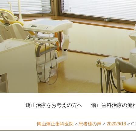
コ
ン
テ
ン
ツ
へ
ス
キ
ッ
プ
矯正治療をお考えの方へ
矯正歯科治療の流
陶山矯正歯科医院
>
患者様の声
>
2020/9/18
>
C