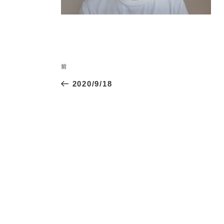
投
過
前
稿
去
2020/9/18
ナ
の
投
ビ
稿
ゲ
ー
シ
ョ
ン