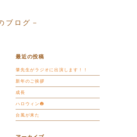
のブログ－
最近の投稿
肇先生がラジオに出演します！！
新年のご挨拶
成長
ハロウィン🎃
台風が来た