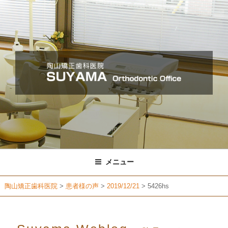
コ
ン
テ
ン
ツ
へ
ス
キ
ッ
プ
メニュー
陶山矯正歯科医院
>
患者様の声
>
2019/12/21
>
5426hs