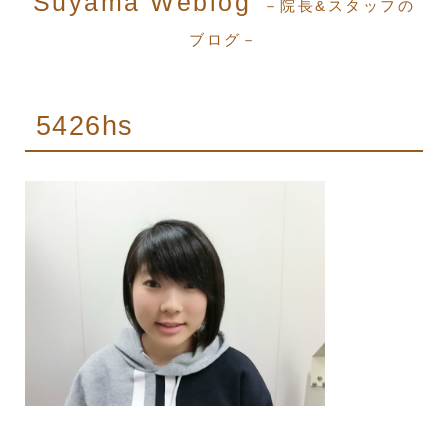
Suyama Weblog
－院長&スタッフの
ブログ－
5426hs