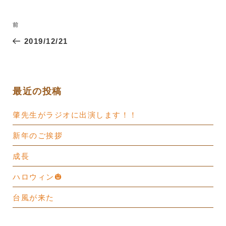
投
過
前
稿
去
2019/12/21
ナ
の
ビ
投
ゲ
稿
ー
最近の投稿
シ
肇先生がラジオに出演します！！
ョ
ン
新年のご挨拶
成長
ハロウィン🎃
台風が来た