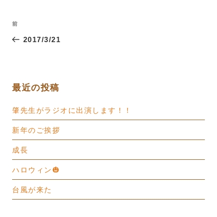
投
過
前
稿
去
2017/3/21
ナ
の
ビ
投
ゲ
稿
ー
最近の投稿
シ
肇先生がラジオに出演します！！
ョ
ン
新年のご挨拶
成長
ハロウィン🎃
台風が来た