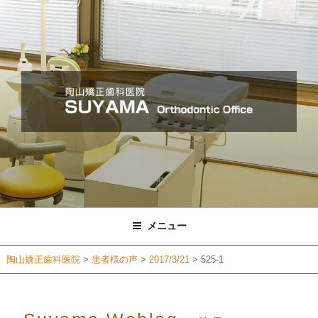
コ
ン
テ
ン
ツ
へ
ス
キ
ッ
プ
メニュー
陶山矯正歯科医院
>
患者様の声
>
2017/3/21
>
525-1