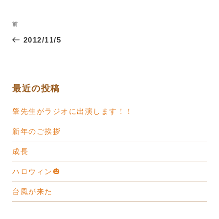
投
過
前
稿
去
2012/11/5
ナ
の
ビ
投
ゲ
稿
ー
最近の投稿
シ
肇先生がラジオに出演します！！
ョ
ン
新年のご挨拶
成長
ハロウィン🎃
台風が来た