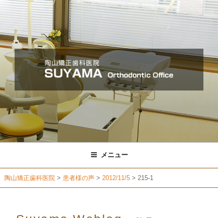
コ
ン
テ
ン
ツ
へ
ス
キ
ッ
プ
メニュー
陶山矯正歯科医院
>
患者様の声
>
2012/11/5
>
215-1