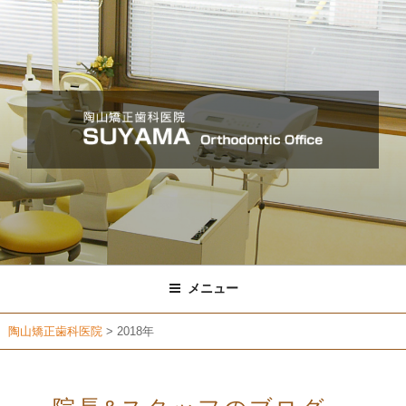
コ
ン
テ
ン
ツ
へ
ス
キ
ッ
プ
メニュー
陶山矯正歯科医院
>
2018年