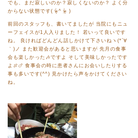
でも、まだ寂しいのか？寂しくないのか？ よく分
からない状態です( ᵒ̴̶̷̥́ ^ ᵒ̴̶̷̣̥̀ )
前回のスタッフも、書いてましたが 当院にもニュ
ーフェイスが1人入りました！ 若いって良いです
ね。 良ければどんどん話しかけて下さいねヽ(*´∀
｀)ノ また歓迎会があると思いますが 先月の食事
会も楽しかった
🎶
ですよ そして美味しかったです
よ
🍖🍗
食事会の時に患者さんにお会いしたりする
事も多いです(^^) 見かけたら声をかけてください
ね。