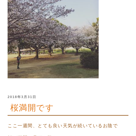
投
2018年3月31日
稿
桜満開です
日:
ここ一週間、とても良い天気が続いているお陰で