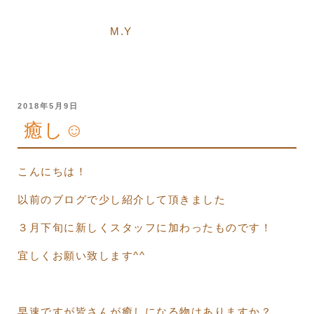
M.Y
投
2018年5月9日
稿
癒し☺︎
日:
こんにちは！
以前のブログで少し紹介して頂きました
３月下旬に新しくスタッフに加わったものです！
宜しくお願い致します
^^
早速ですが皆さんが癒しになる物はありますか？