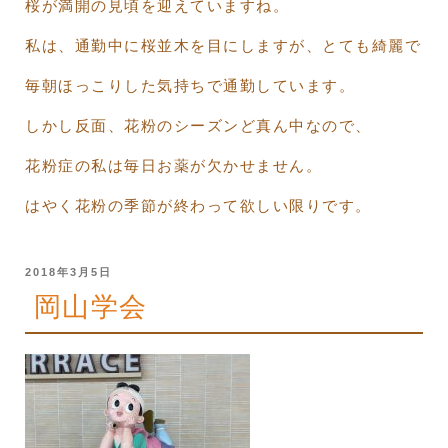
桜が満開の見頃を迎えていますね。
私は、通勤中に桜並木を目にしますが、とても綺麗で
毎朝ほっこりした気持ちで通勤しています。
しかし反面、花粉のシーズンど真ん中なので、
花粉症の私は毎日お薬が欠かせません。
はやく花粉の季節が終わって欲しい限りです。
投
2018年3月5日
稿
岡山学会
日: