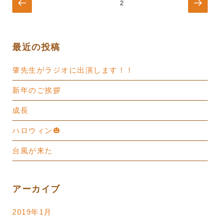
投
前
次
ページ
2
の
の
稿
ペ
ペ
の
ー
ー
ペ
最近の投稿
ジ
ジ
ー
ジ
肇先生がラジオに出演します！！
送
新年のご挨拶
り
成長
ハロウィン🎃
台風が来た
アーカイブ
2019年1月