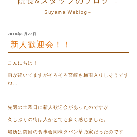
院長&スタッフのブログ
－
Suyama Weblog－
投
2018年5月22日
稿
新人歓迎会！！
日:
こんにちは！
雨が続いてますがそろそろ宮崎も梅雨入りしそうです
ね…
先週の土曜日に新人歓迎会があったのですが
久しぶりの街は人がとても多く感じました。
場所は前回の食事会同様タバン草乃家だったのです