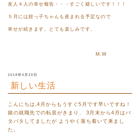
友人４人の幸せ報告・・・すごく嬉しいです！！！
５月には姪っ子ちゃんも産まれる予定なので
幸せが続きます。とても楽しみです。
M.W
投
2018年4月20日
稿
新しい生活
日:
こんにちは,
4月からもうすぐ5月です早いですね！
娘の就職先での転居がきまり、 3月末から4月はバ
タバタしてましたが ようやく落ち着いて来まし
た。