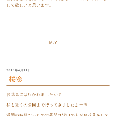
して欲しいと思います。
M.Y
投
2018年4月11日
稿
桜🌸
日:
お花見には行かれましたか？
私も近くの公園まで行ってきましたよー🌸
満開の時期だったので昼間は沢山の人がお花見をして