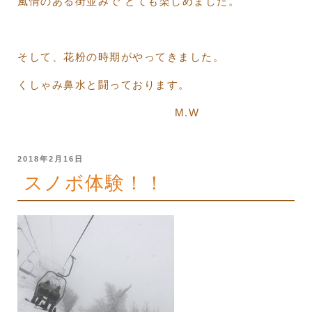
風情のある街並みで とても楽しめました。
そして、花粉の時期がやってきました。
くしゃみ鼻水と闘っております。
M.W
投
2018年2月16日
稿
スノボ体験！！
日: