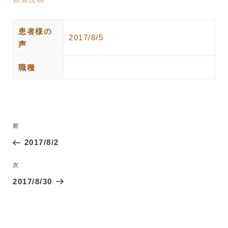
患者様の
2017/8/5
声
職種
投
過
前
稿
去
2017/8/2
ナ
の
ビ
投
次
次
ゲ
稿
の
2017/8/30
ー
投
稿
シ
ョ