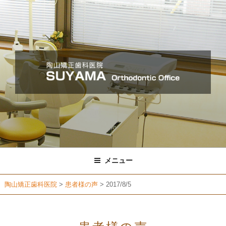
コ
ン
テ
ン
ツ
へ
ス
キ
ッ
プ
メニュー
陶山矯正歯科医院
>
患者様の声
>
2017/8/5