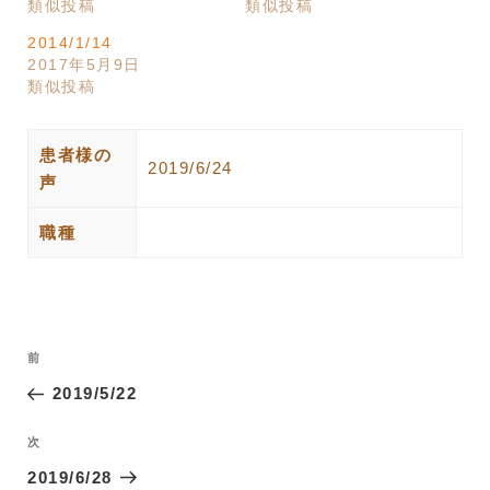
類似投稿
類似投稿
2014/1/14
2017年5月9日
類似投稿
患者様の
2019/6/24
声
職種
投
過
前
稿
去
2019/5/22
ナ
の
ビ
投
次
次
ゲ
稿
の
2019/6/28