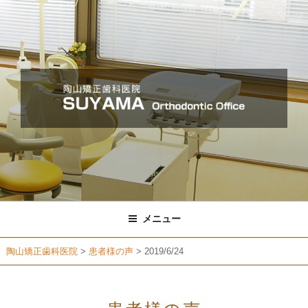
コ
ン
テ
ン
ツ
へ
ス
キ
ッ
プ
メニュー
陶山矯正歯科医院
>
患者様の声
>
2019/6/24