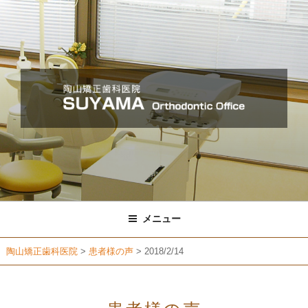
コ
ン
テ
ン
ツ
へ
ス
キ
ッ
プ
メニュー
陶山矯正歯科医院
>
患者様の声
>
2018/2/14