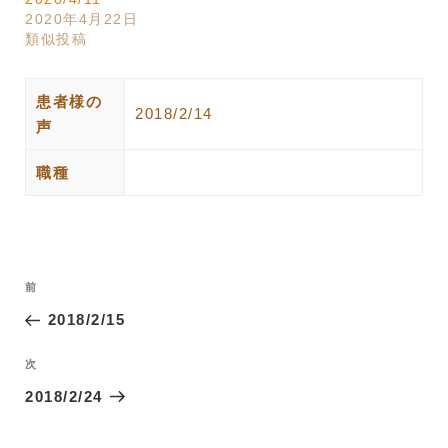
2020年4月22日
類似投稿
患者様の
2018/2/14
声
職種
投
過
前
稿
去
2018/2/15
ナ
の
ビ
投
次
次
ゲ
稿
の
2018/2/24
ー
投
稿
シ