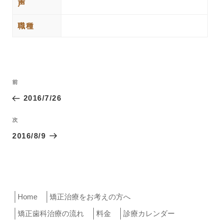
声
職種
投
過
前
稿
去
2016/7/26
ナ
の
ビ
投
次
次
ゲ
稿
の
2016/8/9
ー
投
稿
シ
ョ
ン
Home
矯正治療をお考えの方へ
矯正歯科治療の流れ
料金
診療カレンダー