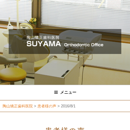
コ
ン
テ
ン
ツ
へ
ス
キ
ッ
プ
メニュー
陶山矯正歯科医院
>
患者様の声
>
2016/8/1