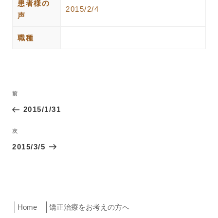
患者様の
2015/2/4
声
職種
投
過
前
稿
去
2015/1/31
ナ
の
ビ
投
次
次
ゲ
稿
の
2015/3/5
ー
投
稿
シ
ョ
ン
Home
矯正治療をお考えの方へ