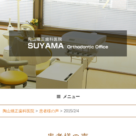
コ
ン
テ
ン
ツ
へ
ス
キ
ッ
プ
メニュー
陶山矯正歯科医院
>
患者様の声
>
2015/2/4