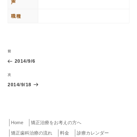
声
職種
投
過
前
稿
去
2014/9/6
ナ
の
ビ
投
次
次
ゲ
稿
の
2014/9/18
ー
投
稿
シ
ョ
ン
Home
矯正治療をお考えの方へ
矯正歯科治療の流れ
料金
診療カレンダー