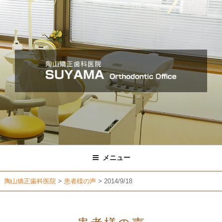
コ
ン
テ
ン
ツ
へ
ス
キ
ッ
プ
メニュー
陶山矯正歯科医院
>
患者様の声
>
2014/9/18