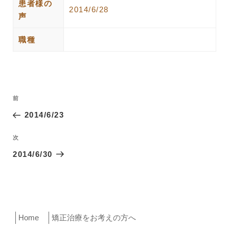
患者様の
2014/6/28
声
職種
投
過
前
稿
去
2014/6/23
ナ
の
ビ
投
次
次
ゲ
稿
の
2014/6/30
ー
投
稿
シ
ョ
ン
Home
矯正治療をお考えの方へ