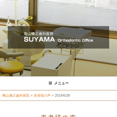
コ
ン
テ
ン
ツ
へ
ス
キ
ッ
プ
メニュー
陶山矯正歯科医院
>
患者様の声
>
2014/6/28