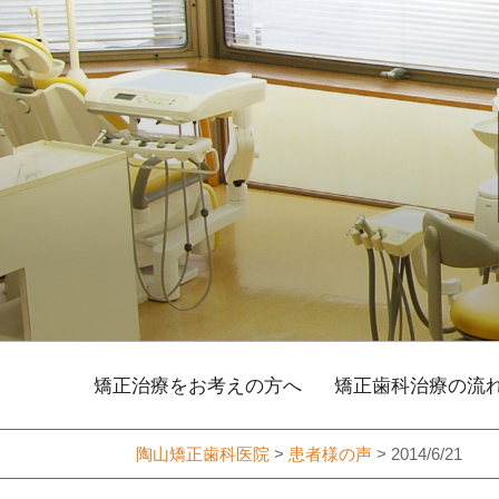
コ
ン
テ
ン
ツ
へ
ス
キ
ッ
プ
矯正治療をお考えの方へ
矯正歯科治療の流
陶山矯正歯科医院
>
患者様の声
>
2014/6/21