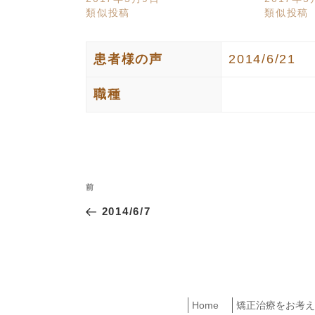
類似投稿
類似投稿
患者様の声
2014/6/21
職種
投
過
前
稿
去
2014/6/7
ナ
の
投
ビ
稿
ゲ
ー
Home
矯正治療をお考え