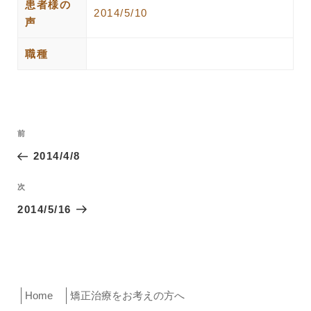
患者様の
2014/5/10
声
職種
投
過
前
稿
去
2014/4/8
ナ
の
ビ
投
次
次
ゲ
稿
の
2014/5/16
ー
投
稿
シ
ョ
ン
Home
矯正治療をお考えの方へ