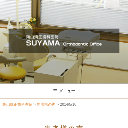
コ
ン
テ
ン
ツ
へ
ス
キ
ッ
プ
メニュー
陶山矯正歯科医院
>
患者様の声
>
2014/5/10