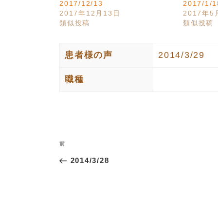
2017/12/13
2017/1/1
2017年12月13日
2017年5
類似投稿
類似投稿
患者様の声
2014/3/29
職種
投
過
前
稿
去
2014/3/28
ナ
の
投
ビ
稿
ゲ