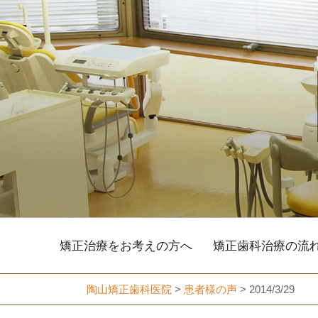
コ
ン
テ
ン
ツ
へ
ス
キ
ッ
プ
矯正治療をお考えの方へ
矯正歯科治療の流
陶山矯正歯科医院
>
患者様の声
>
2014/3/29