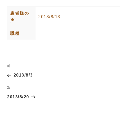
患者様の
2013/8/13
声
職種
投
過
前
稿
去
2013/8/3
ナ
の
ビ
投
次
次
ゲ
稿
の
2013/8/20
ー
投
稿
シ
ョ
ン