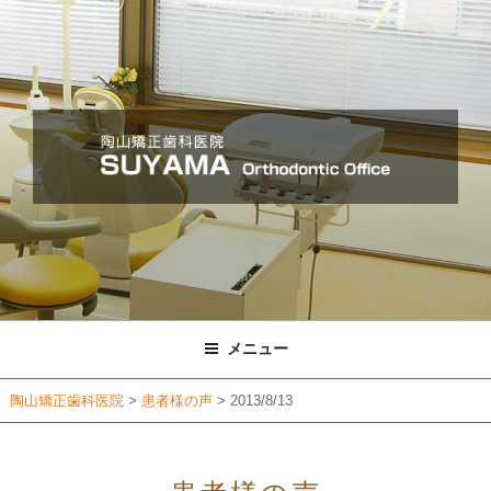
コ
ン
テ
ン
ツ
へ
ス
キ
ッ
プ
メニュー
陶山矯正歯科医院
>
患者様の声
>
2013/8/13