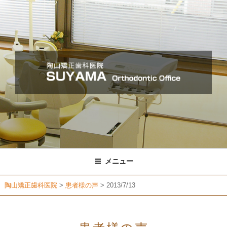
コ
ン
テ
ン
ツ
へ
ス
キ
ッ
プ
メニュー
陶山矯正歯科医院
>
患者様の声
>
2013/7/13