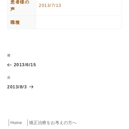
患者様の
2013/7/13
声
職種
投
過
前
稿
去
2013/6/15
ナ
の
ビ
投
次
次
ゲ
稿
の
2013/8/3
ー
投
稿
シ
ョ
ン
Home
矯正治療をお考えの方へ