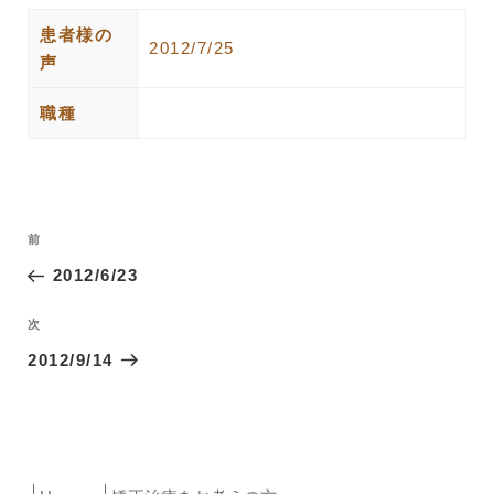
患者様の
2012/7/25
声
職種
投
過
前
稿
去
2012/6/23
ナ
の
ビ
投
次
次
ゲ
稿
の
2012/9/14
ー
投
稿
シ
ョ
ン