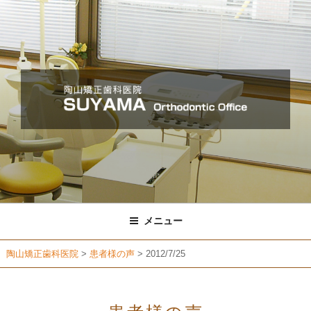
コ
ン
テ
ン
ツ
へ
ス
キ
ッ
プ
メニュー
陶山矯正歯科医院
>
患者様の声
>
2012/7/25