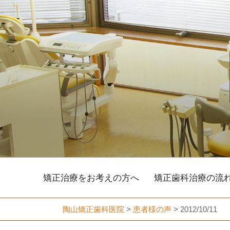
コ
ン
テ
ン
ツ
へ
ス
キ
ッ
プ
矯正治療をお考えの方へ
矯正歯科治療の流
陶山矯正歯科医院
>
患者様の声
>
2012/10/11