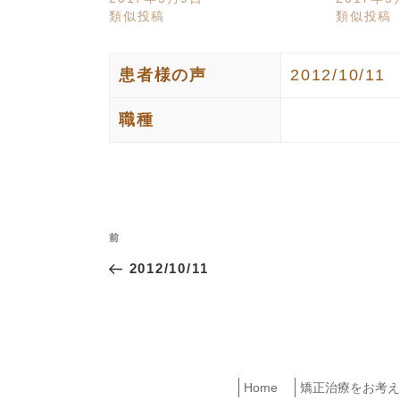
類似投稿
類似投稿
患者様の声
2012/10/11
職種
投
過
前
稿
去
2012/10/11
ナ
の
投
ビ
稿
ゲ
ー
Home
矯正治療をお考え