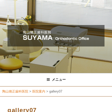
コ
ン
テ
ン
ツ
へ
ス
キ
ッ
プ
メニュー
陶山矯正歯科医院
>
医院案内
>
gallery07
gallery07