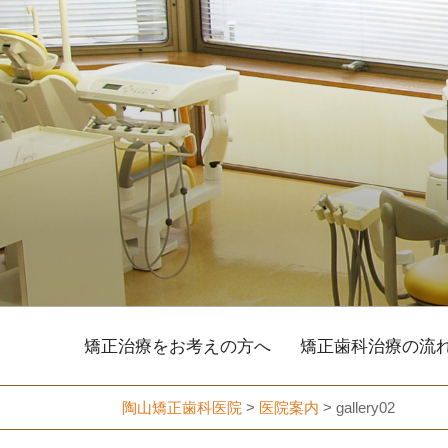
コ
ン
テ
ン
ツ
へ
ス
キ
ッ
プ
矯正治療をお考えの方へ
矯正歯科治療の流
陶山矯正歯科医院
>
医院案内
>
gallery02