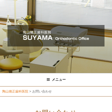
コ
ン
テ
ン
ツ
へ
ス
キ
ッ
プ
メニュー
陶山矯正歯科医院
>
お問い合わせ